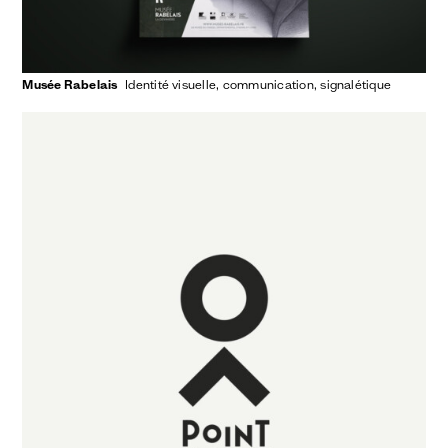
Musée Rabelais
identité visuelle
communication
signalétique