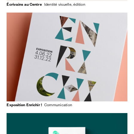
Écrivains au Centre
identité visuelle
édition
Exposition Enrichir !
communication